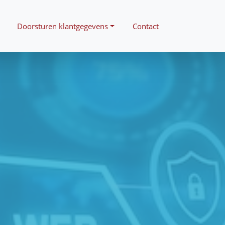
Doorsturen klantgegevens
Contact